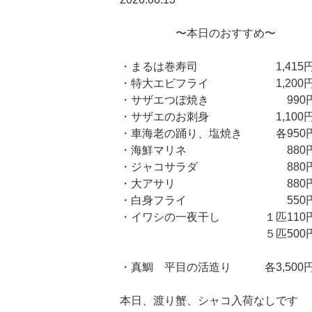
〜本日のおすすめ〜
・まるは巻寿司 1,415
・特大エビフライ 1,200
・サザエつぼ焼き 990
・サザエのお刺身 1,100
・車海老の踊り、塩焼き 各950
・海鮮マリネ 880
・ジャコサラダ 880
・大アサリ 880
・白身フライ 550
・イワシの一夜干し １匹110
５匹500
・真鯛 平目の活造り 各3,500
本日、渡り蟹、シャコ入荷なしです