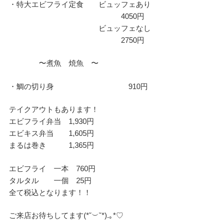
・特大エビフライ定食 ビュッフェあり
4050円
ビュッフェなし
2750円
〜煮魚 焼魚 〜
・鯛の切り身 910円
テイクアウトもあります！
エビフライ弁当 1,930円
エビキス弁当 1,605円
まるは巻き 1,365円
エビフライ 一本 760円
タルタル 一個 25円
全て税込となります！！
ご来店お待ちしてます(⁠*⁠˘⁠︶⁠˘⁠*⁠)⁠.⁠｡⁠*⁠♡