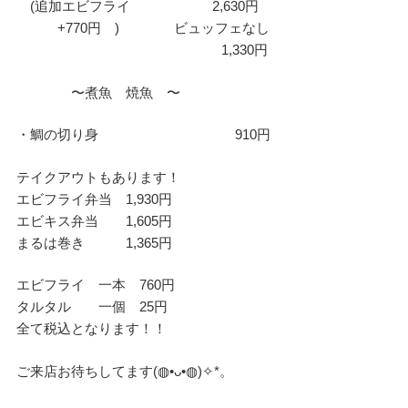
(追加エビフライ 2,630円
+770円 ) ビュッフェなし
1,330円
〜煮魚 焼魚 〜
・鯛の切り身 910円
テイクアウトもあります！
エビフライ弁当 1,930円
エビキス弁当 1,605円
まるは巻き 1,365円
エビフライ 一本 760円
タルタル 一個 25円
全て税込となります！！
ご来店お待ちしてます(⁠◍⁠•⁠ᴗ⁠•⁠◍⁠)⁠✧⁠*⁠。