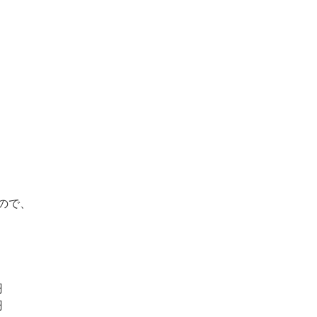
ので、
円
円