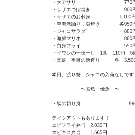
・大アサリ 770
・サザエつぼ焼き 900
・サザエのお刺身 1,100
・車海老踊り，塩焼き 各950
・ジャコサラダ 880
・海鮮マリネ 880
・白身フライ 550
・イワシの一夜干し 1匹 110円 5匹
・真鯛、平目の活造り 各 3,50
本日、渡り蟹、シャコの入荷なしです
〜煮魚 焼魚 〜
・鯛の切り身 990
テイクアウトもあります！
エビフライ弁当 2,030円
エビキス弁当 1,665円