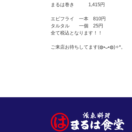
まるは巻き 1,415円
エビフライ 一本 810円
タルタル 一個 25円
全て税込となります！！
ご来店お待ちしてます(⁠◍⁠•⁠ᴗ⁠•⁠◍⁠)⁠✧⁠*⁠。