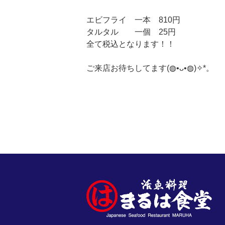
エビフライ 一本 810円
タルタル 一個 25円
全て税込となります！！
ご来店お待ちしてます(⁠◍⁠•⁠ᴗ⁠•⁠◍⁠)⁠✧⁠*⁠。