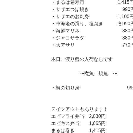
・まるは巻寿司 1,415
・サザエつぼ焼き 990
・サザエのお刺身 1,100
・車海老の踊り、塩焼き 各950
・海鮮マリネ 880
・ジャコサラダ 880
・大アサリ 770
本日、渡り蟹の入荷なしです
〜煮魚 焼魚 〜
・鯛の切り身 990
テイクアウトもあります！
エビフライ弁当 2,030円
エビキス弁当 1,665円
まるは巻き 1,415円