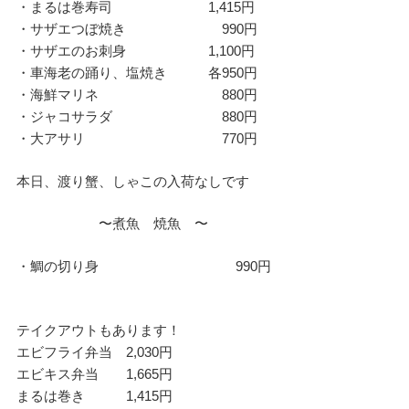
・まるは巻寿司 1,415円
・サザエつぼ焼き 990円
・サザエのお刺身 1,100円
・車海老の踊り、塩焼き 各950円
・海鮮マリネ 880円
・ジャコサラダ 880円
・大アサリ 770円
本日、渡り蟹、しゃこの入荷なしです
〜煮魚 焼魚 〜
・鯛の切り身 990円
テイクアウトもあります！
エビフライ弁当 2,030円
エビキス弁当 1,665円
まるは巻き 1,415円