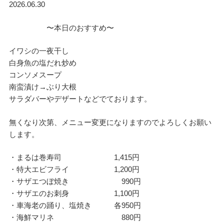
2026.06.30
〜本日のおすすめ〜
イワシの一夜干し
白身魚の塩だれ炒め
コンソメスープ
南蛮漬け→ぶり大根
サラダバーやデザートなどでております。
無くなり次第、メニュー変更になりますのでよろしくお願い
します。
・まるは巻寿司 1,415円
・特大エビフライ 1,200円
・サザエつぼ焼き 990円
・サザエのお刺身 1,100円
・車海老の踊り、塩焼き 各950円
・海鮮マリネ 880円