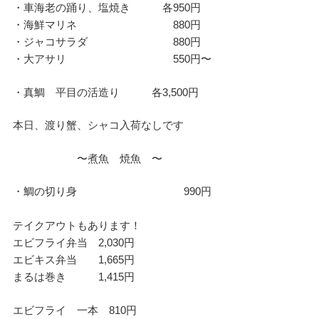
・車海老の踊り、塩焼き 各950円
・海鮮マリネ 880円
・ジャコサラダ 880円
・大アサリ 550円〜
・真鯛 平目の活造り 各3,500円
本日、渡り蟹、シャコ入荷なしです
〜煮魚 焼魚 〜
・鯛の切り身 990円
テイクアウトもあります！
エビフライ弁当 2,030円
エビキス弁当 1,665円
まるは巻き 1,415円
エビフライ 一本 810円