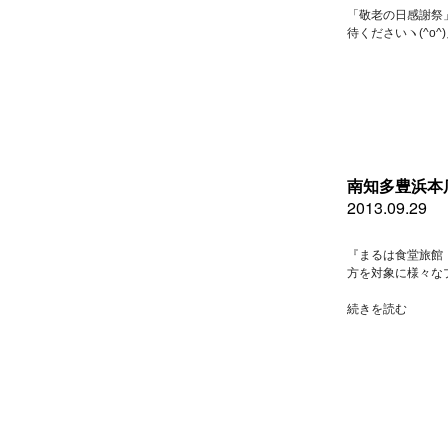
月
「敬老の日感謝祭
曜
待くださいヽ(^o^
日
の
お
勧
め
料
理”
の
南知多豊浜本
2013.09.29
『まるは食堂旅館
方を対象に様々な
“南
続きを読む
知
多
豊
浜
本
店
９