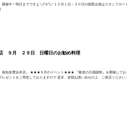
」開催中！明日までですよ＼(^o^)／１０月１日～３０日の謝恩企画はスタンプカー
)丿
店 ９月 ２９日 日曜日のお勧め料理
 南知多豊浜本店』 ★★★９月のイベント★★★ 『敬老の日感謝祭』を開催してお
プレゼントをご用意しておりますので 是非、皆様お誘い合せの上、ご来店ください！