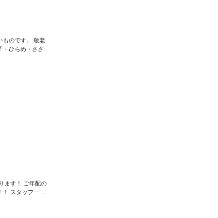
ものです。 敬老
子・ひらめ・さざ
ります！ ご年配の
！ スタッフ一 …