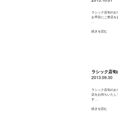
ラシック店旬のお
お早目にご来店を
…
“ラ
続きを読む
シ
ッ
ク
店
旬
の
お
す
ラシック店旬
す
2013.09.30
め”
の
ラシック店旬のお
店をお待ちいたし
す …
“ラ
続きを読む
シ