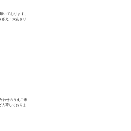
を頂いております、
さざえ・大あさり
合わせのうえご来
ど入荷しておりま