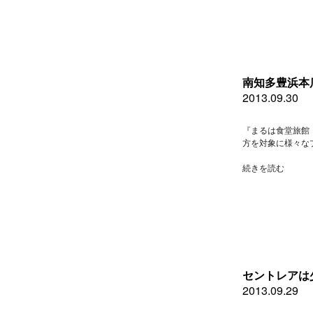
ッ
ク
店
旬
の
お
す
南知多豊浜本
す
2013.09.30
め”
の
『まるは食堂旅館
方を対象に様々な
“南
続きを読む
知
多
豊
浜
本
店
９
月
セントレアは
３
2013.09.29
０
日