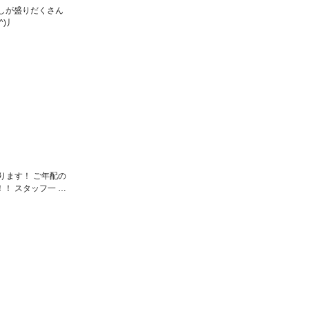
催しが盛りだくさん
)丿
ります！ ご年配の
！ スタッフ一 …