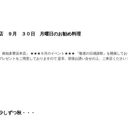
店 ９月 ３０日 月曜日のお勧め料理
 南知多豊浜本店』 ★★★９月のイベント★★★ 『敬老の日感謝祭』を開催してお
プレゼントをご用意しておりますので 是非、皆様お誘い合せの上、ご来店ください！
少しずつ秋・・・