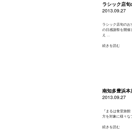
月
ラシック店旬
２
2013.09.27
８
日
土
ラシック店旬のお
曜
の日感謝祭を開催
日
え …
の
お
“ラ
続きを読む
勧
シ
め
ッ
料
ク
理”
店
の
旬
の
お
す
南知多豊浜本
す
2013.09.27
め”
の
『まるは食堂旅館
方を対象に様々な
“南
続きを読む