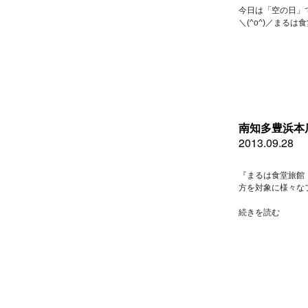
今日は「空の日」
＼(^o^)／まる
南知多豊浜本
2013.09.28
『まるは食堂旅館
方を対象に様々な
“南
続きを読む
知
多
豊
浜
本
店
９