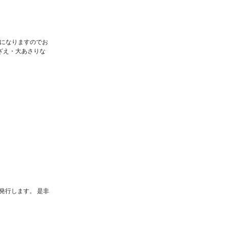
でになりますのでお
ざえ・大あさりな
発行します。 是非