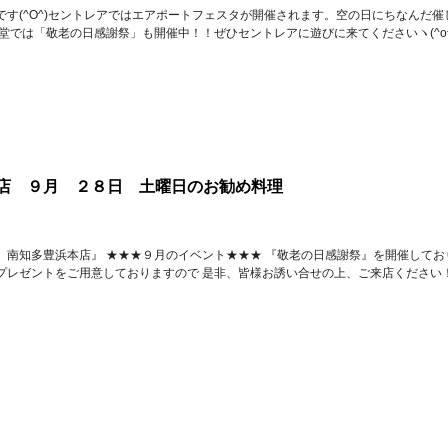
です(^O^)セントレアではエアポートフェスタが開催されます。空の日にちなんだ
は食堂では「敬老の日感謝祭」も開催中！！ぜひセントレアに遊びに来てくださいヽ(^o^
店 ９月 ２８日 土曜日のお勧め料理
 南知多豊浜本店』 ★★★９月のイベント★★★ 『敬老の日感謝祭』を開催してお
プレゼントをご用意しておりますので 是非、皆様お誘い合せの上、ご来店ください！