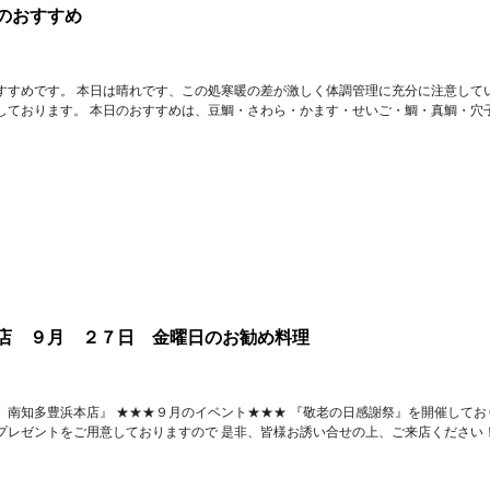
のおすすめ
すすめです。 本日は晴れです、この処寒暖の差が激しく体調管理に充分に注意してい
しております。 本日のおすすめは、豆鯛・さわら・かます・せいご・鯛・真鯛・穴
店 ９月 ２７日 金曜日のお勧め料理
 南知多豊浜本店』 ★★★９月のイベント★★★ 『敬老の日感謝祭』を開催してお
プレゼントをご用意しておりますので 是非、皆様お誘い合せの上、ご来店ください！