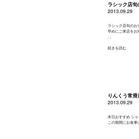
月
ラシック店旬
２
2013.09.29
９
日
日
ラシック店旬のお
曜
早めにご来店をお
日
…
の
お
“ラ
続きを読む
勧
シ
め
ッ
料
ク
理”
店
の
旬
の
お
す
りんくう常滑
す
2013.09.29
め”
の
本日おすすめ シャ
この期間にお食事