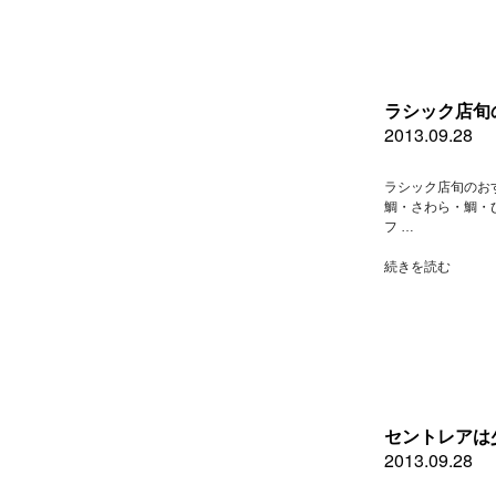
ラシック店旬
2013.09.28
ラシック店旬のお
鯛・さわら・鯛・
フ …
“ラ
続きを読む
シ
ッ
ク
店
旬
の
お
す
セントレアは
す
2013.09.28
め”
の