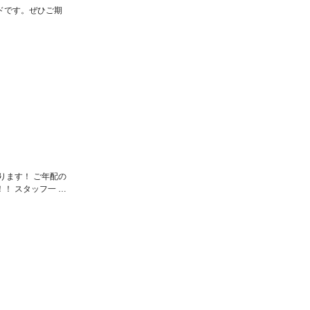
ドです。ぜひご期
ります！ ご年配の
！ スタッフ一 …