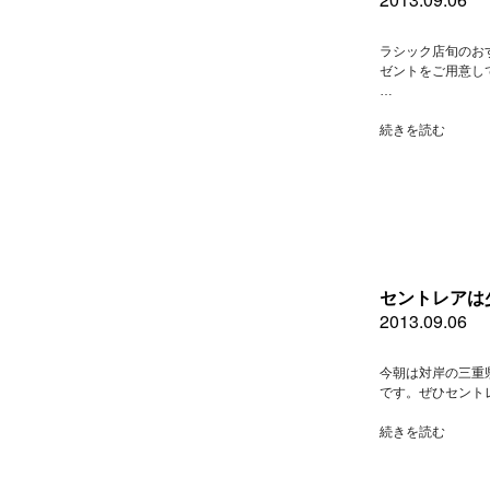
ラシック店旬のお
ゼントをご用意し
…
“ラ
続きを読む
シ
ッ
ク
店
旬
の
お
す
セントレアは
す
2013.09.06
め”
の
今朝は対岸の三重
です。ぜひセントレ
“セ
続きを読む
ン
ト