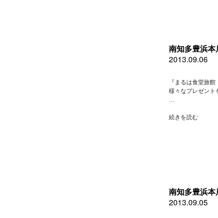
レ
ア
は
少
し
ず
南知多豊浜本
つ
2013.09.06
秋・・・”
の
『まるは食堂旅館
様々なプレゼント
…
“南
続きを読む
知
多
豊
浜
本
店
９
月
南知多豊浜本
６
2013.09.05
日
金