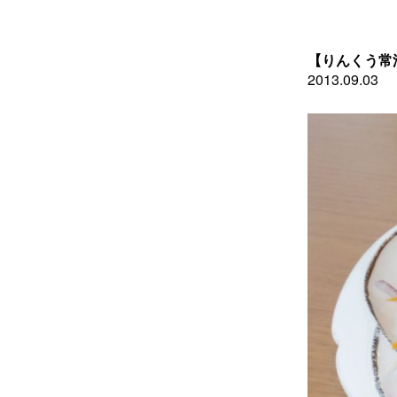
旬
の
お
す
【りんくう常
す
2013.09.03
め”
の