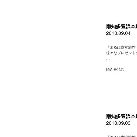
店
旬
の
お
す
南知多豊浜本
す
2013.09.04
め”
の
『まるは食堂旅館
様々なプレゼント
…
“南
続きを読む
知
多
豊
浜
本
店
９
月
南知多豊浜本
４
2013.09.03
日
水
曜