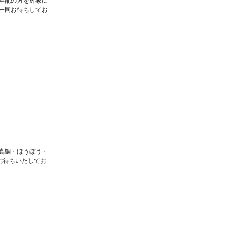
年配の方を対象に
一同お待ちしてお
真鯛・ほうぼう・
お待ちいたしてお