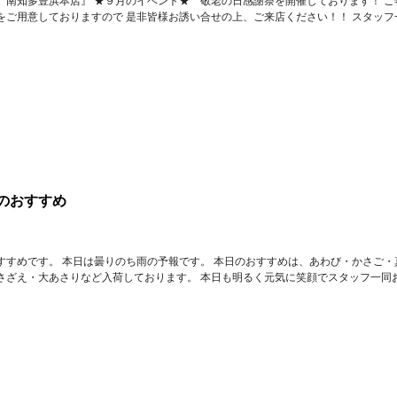
 南知多豊浜本店』 ★９月のイベント★ 敬老の日感謝祭を開催しております！ ご
をご用意しておりますので 是非皆様お誘い合せの上、ご来店ください！！ スタッフ
のおすすめ
すすめです。 本日は曇りのち雨の予報です。 本日のおすすめは、あわび・かさご・
さざえ・大あさりなど入荷しております。 本日も明るく元気に笑顔でスタッフ一同