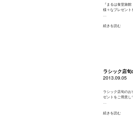
曜
『まるは食堂旅館
日
様々なプレゼント
の
…
お
勧
“南
続きを読む
め
知
料
多
理”
豊
の
浜
本
店
９
月
ラシック店旬
５
2013.09.05
日
木
曜
ラシック店旬のお
日
ゼントをご用意し
の
…
お
勧
“ラ
続きを読む
め
シ
料
ッ
理”
ク
の