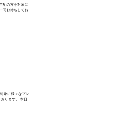
年配の方を対象に
一同お待ちしてお
を対象に様々なプレ
おります。 本日