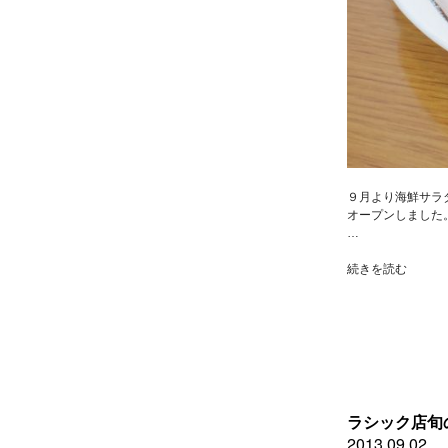
９月より海鮮サラ
オープンしました
…
“【り
続きを読む
ん
く
う
常
滑
店
か
ら
ラシック店旬
の
2013.09.02
お