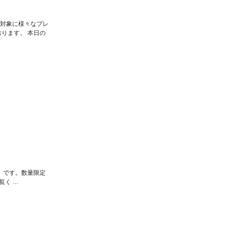
を対象に様々なプレ
ります。 本日の
」です。数量限定
覧く …