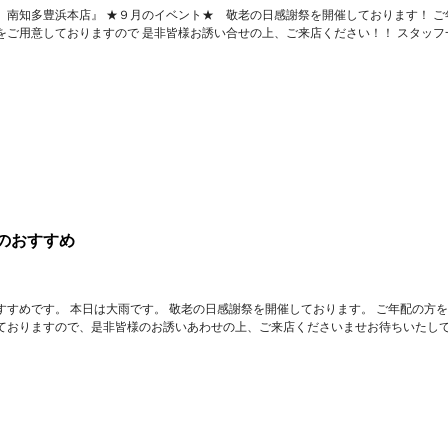
 南知多豊浜本店』 ★９月のイベント★ 敬老の日感謝祭を開催しております！ ご
をご用意しておりますので 是非皆様お誘い合せの上、ご来店ください！！ スタッフ
のおすすめ
すすめです。 本日は大雨です。 敬老の日感謝祭を開催しております。 ご年配の方
ておりますので、是非皆様のお誘いあわせの上、ご来店くださいませお待ちいたして