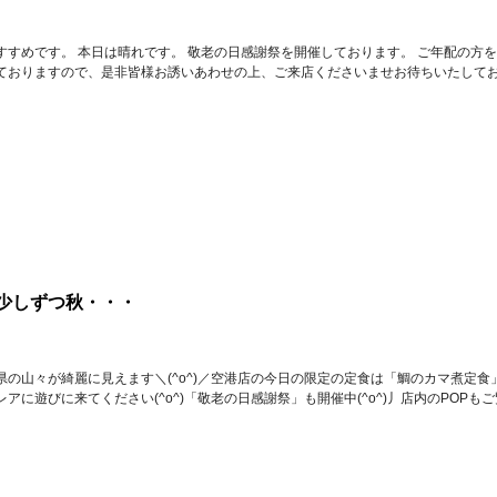
すすめです。 本日は晴れです。 敬老の日感謝祭を開催しております。 ご年配の方
ておりますので、是非皆様お誘いあわせの上、ご来店くださいませお待ちいたしてお
少しずつ秋・・・
県の山々が綺麗に見えます＼(^o^)／空港店の今日の限定の定食は「鯛のカマ煮定食
アに遊びに来てください(^o^)「敬老の日感謝祭」も開催中(^o^)丿店内のPOPもご