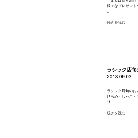
『まるは食堂旅館
日
様々なプレゼント
の
…
お
勧
“南
続きを読む
め
知
料
多
理”
豊
の
浜
本
店
９
月
ラシック店旬
３
2013.09.03
日
火
曜
ラシック店旬のお
日
ひらめ・しゃこ・
の
り …
お
勧
“ラ
続きを読む
め
シ
料
ッ
理”
ク
の
店