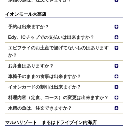
イオンモール大高店
予約は出来ますか？
Edy、ICチップでの支払いは出来ますか？
エビフライのお土産で揚げてないものはあります
か？
お弁当はありますか？
車椅子のままの食事は出来ますか？
イオンカードの割引は出来ますか？
料理内容（定食、コース）の変更は出来ますか？
水槽の魚は、注文できますか？
マルハリゾート まるはドライブイン内海店