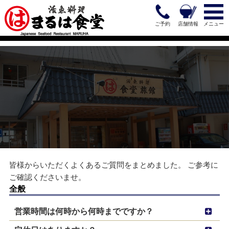
ご予約
店舗情報
メニュー
皆様からいただくよくあるご質問をまとめました。 ご参考に
ご確認くださいませ。
全般
営業時間は何時から何時までですか？