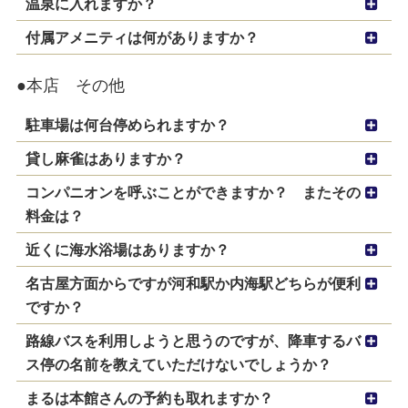
温泉に入れますか？
付属アメニティは何がありますか？
●本店 その他
駐車場は何台停められますか？
貸し麻雀はありますか？
コンパニオンを呼ぶことができますか？ またその
料金は？
近くに海水浴場はありますか？
名古屋方面からですが河和駅か内海駅どちらが便利
ですか？
路線バスを利用しようと思うのですが、降車するバ
ス停の名前を教えていただけないでしょうか？
まるは本館さんの予約も取れますか？